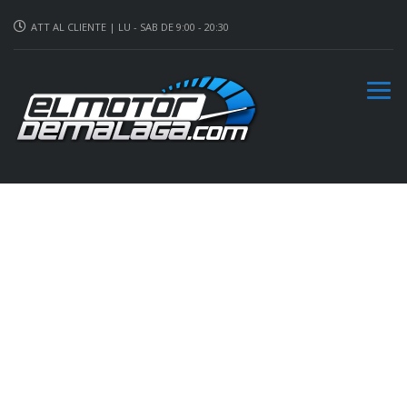
ATT AL CLIENTE | LU - SAB DE 9:00 - 20:30
Especialistas en
reparación diesel en
Málaga, cambio
automático en
Málaga,
reprogramación de