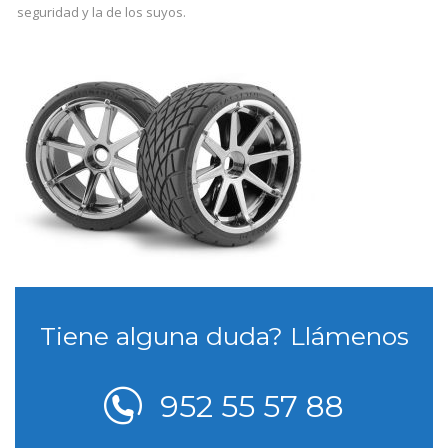
seguridad y la de los suyos.
Tiene alguna duda? Llámenos
952 55 57 88