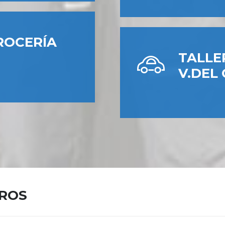
ROCERÍA
TALLE
V.DEL
ROS