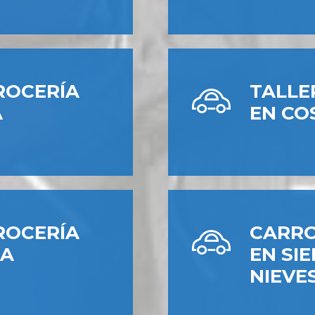
ROCERÍA
TALLE
A
EN CO
ROCERÍA
CARRO
BA
EN SI
NIEVE