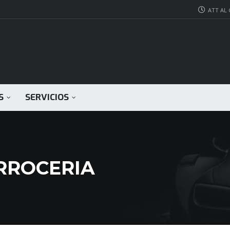
ATT AL C
S
SERVICIOS
RROCERIA