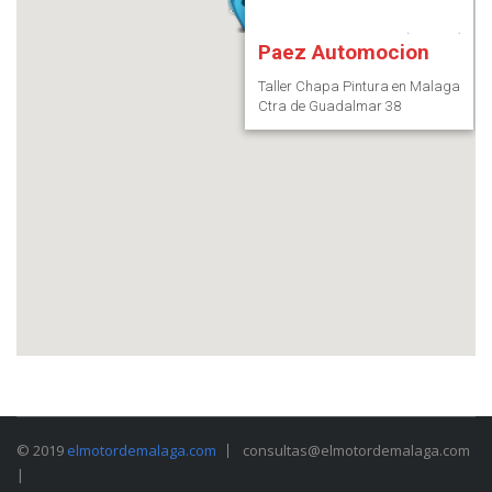
Paez Automocion
Taller Chapa Pintura en Malaga
Ctra de Guadalmar 38
© 2019
elmotordemalaga.com
consultas@elmotordemalaga.com
|