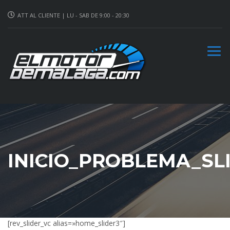
ATT AL CLIENTE | LU - SAB DE 9:00 - 20:30
INICIO_PROBLEMA_SL
[rev_slider_vc alias=»home_slider3″]