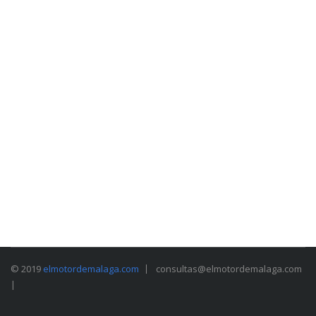
© 2019
elmotordemalaga.com
consultas@elmotordemalaga.com
|