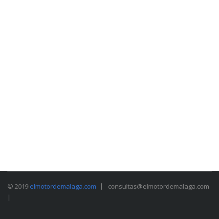
© 2019
elmotordemalaga.com
consultas@elmotordemalaga.com
|