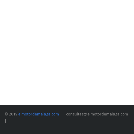
© 2019
elmotordemalaga.com
consultas@elmotordemalaga.com
|